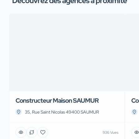
Découvrez des agences à proximité
Constructeur Maison SAUMUR
Co
35, Rue Saint Nicolas 49400 SAUMUR
936 Vues